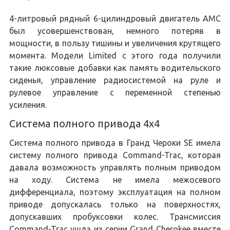
4-литровый рядный 6-цилиндровый двигатель AMC
был усовершенствован, немного потеряв в
мощности, в пользу тишины и увеличения крутящего
момента. Модели Limited с этого года получили
такие люксовые добавки как память водительского
сиденья, управление радиосистемой на руле и
рулевое управление с переменной степенью
усиления.
Система полного привода 4x4
Система полного привода в Гранд Чероки SE имела
систему полного привода Command-Trac, которая
давала возможность управлять полным приводом
на ходу. Система не имела межосевого
дифференциала, поэтому эксплуатация на полном
приводе допускалась только на поверхностях,
допускавших пробуксовки колес. Трансмиссия
Command-Trac ушла из серии Grand Cherokee вместе