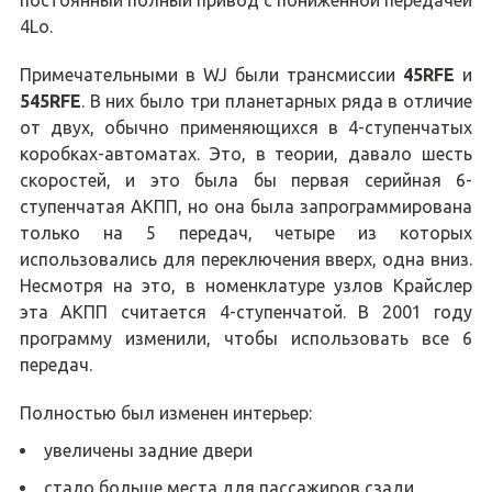
постоянный полный привод с пониженной передачей
4Lo.
Примечательными в WJ были трансмиссии
45RFE
и
545RFE
. В них было три планетарных ряда в отличие
от двух, обычно применяющихся в 4-ступенчатых
коробках-автоматах. Это, в теории, давало шесть
скоростей, и это была бы первая серийная 6-
ступенчатая АКПП, но она была запрограммирована
только на 5 передач, четыре из которых
использовались для переключения вверх, одна вниз.
Несмотря на это, в номенклатуре узлов Крайслер
эта АКПП считается 4-ступенчатой. В 2001 году
программу изменили, чтобы использовать все 6
передач.
Полностью был изменен интерьер:
увеличены задние двери
стало больше места для пассажиров сзади