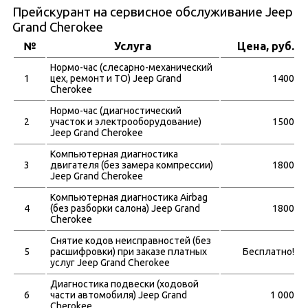
Прейскурант на сервисное обслуживание Jeep
Grand Cherokee
№
Услуга
Цена, руб.
Нормо-час (слесарно-механический
1
цех, ремонт и ТО) Jeep Grand
1400
Cherokee
Нормо-час (диагностический
2
участок и электрооборудование)
1500
Jeep Grand Cherokee
Компьютерная диагностика
3
двигателя (без замера компрессии)
1800
Jeep Grand Cherokee
Компьютерная диагностика Airbag
4
(без разборки салона) Jeep Grand
1800
Cherokee
Снятие кодов неисправностей (без
5
расшифровки) при заказе платных
Бесплатно!
услуг Jeep Grand Cherokee
Диагностика подвески (ходовой
6
части автомобиля) Jeep Grand
1 000
Cherokee