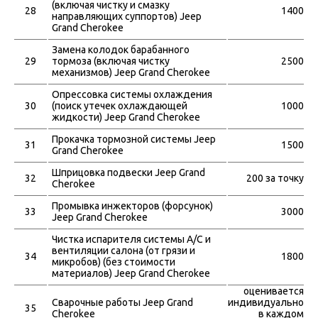
(включая чистку и смазку
28
1400
направляющих суппортов) Jeep
Grand Cherokee
Замена колодок барабанного
29
тормоза (включая чистку
2500
механизмов) Jeep Grand Cherokee
Опрессовка системы охлаждения
30
(поиск утечек охлаждающей
1000
жидкости) Jeep Grand Cherokee
Прокачка тормозной системы Jeep
31
1500
Grand Cherokee
Шприцовка подвески Jeep Grand
32
200 за точку
Cherokee
Промывка инжекторов (форсунок)
33
3000
Jeep Grand Cherokee
Чистка испарителя системы A/C и
вентиляции салона (от грязи и
34
1800
микробов) (без стоимости
материалов) Jeep Grand Cherokee
оценивается
Сварочные работы Jeep Grand
индивидуально
35
Cherokee
в каждом