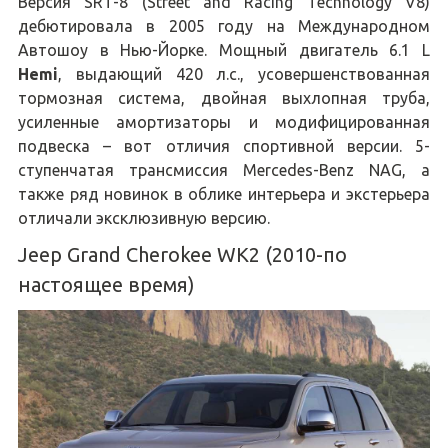
Версия SRT-8 (Street and Racing Technology V8)
дебютировала в 2005 году на Международном
Автошоу в Нью-Йорке. Мощный двигатель 6.1 L
Hemi
, выдающий 420 л.с., усовершенствованная
тормозная система, двойная выхлопная труба,
усиленные амортизаторы и модифицированная
подвеска – вот отличия спортивной версии. 5-
ступенчатая трансмиссия Mercedes-Benz NAG, а
также ряд новинок в облике интерьера и экстерьера
отличали эксклюзивную версию.
Jeep Grand Cherokee WK2 (2010-по
настоящее время)