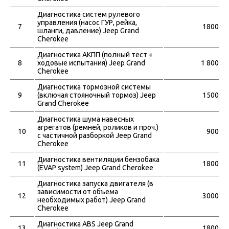
Диагностика систем рулевого
управления (насос ГУР, рейка,
7
1800
шланги, давление) Jeep Grand
Cherokee
Диагностика АКПП (полный тест +
8
ходовые испытания) Jeep Grand
1 800
Cherokee
Диагностика тормозной системы
9
(включая стояночный тормоз) Jeep
1500
Grand Cherokee
Диагностика шума навесных
агрегатов (ремней, роликов и проч.)
10
900
с частичной разборкой Jeep Grand
Cherokee
Диагностика вентиляции бензобака
11
1800
(EVAP system) Jeep Grand Cherokee
Диагностика запуска двигателя (в
зависимости от объема
12
3000
необходимых работ) Jeep Grand
Cherokee
Диагностика ABS Jeep Grand
13
1800