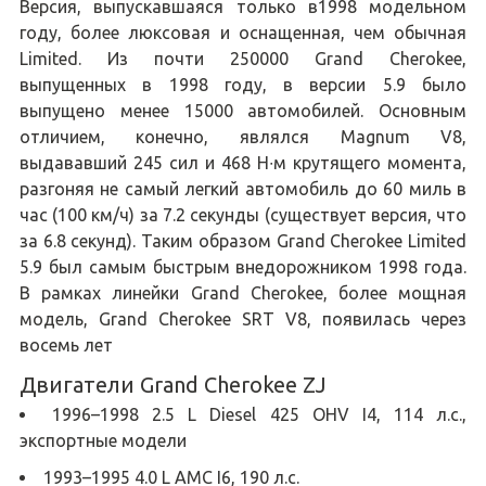
Версия, выпускавшаяся только в1998 модельном
году, более люксовая и оснащенная, чем обычная
Limited. Из почти 250000 Grand Cherokee,
выпущенных в 1998 году, в версии 5.9 было
выпущено менее 15000 автомобилей. Основным
отличием, конечно, являлся Magnum V8,
выдававший 245 сил и 468 Н∙м крутящего момента,
разгоняя не самый легкий автомобиль до 60 миль в
час (100 км/ч) за 7.2 секунды (существует версия, что
за 6.8 секунд). Таким образом Grand Cherokee Limited
5.9 был самым быстрым внедорожником 1998 года.
В рамках линейки Grand Cherokee, более мощная
модель, Grand Cherokee SRT V8, появилась через
восемь лет
Двигатели Grand Cherokee ZJ
1996–1998 2.5 L Diesel 425 OHV I4, 114 л.с.,
экспортные модели
1993–1995 4.0 L AMC I6, 190 л.с.