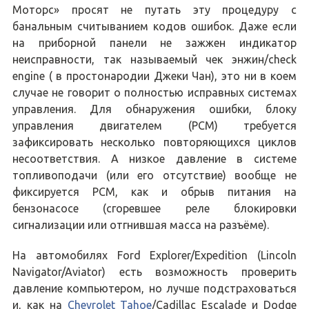
Моторс» просят не путать эту процедуру с
банальным считыванием кодов ошибок. Даже если
на приборной панели не зажжен индикатор
неисправности, так называемый чек энжин/check
engine ( в простонародии Джеки Чан), это ни в коем
случае не говорит о полностью исправных системах
управления. Для обнаружения ошибки, блоку
управления двигателем (PCM) требуется
зафиксировать несколько повторяющихся циклов
несоответствия. А низкое давление в системе
топливоподачи (или его отсутствие) вообще не
фиксируется PCM, как и обрыв питания на
бензонасосе (сгоревшее реле блокировки
сигнализации или отгнившая масса на разъёме).
На автомобилях Ford Explorer/Expedition (Lincoln
Navigator/Aviator) есть возможность проверить
давление компьютером, но лучше подстраховаться
и, как на
Chevrolet Tahoe
/Cadillac Escalade и Dodge