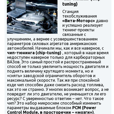
tuning)
Станция
техобслуживания
«Вита-Моторс»
давно
и успешно реализует
тюнинг-проекты
связанные с
улучшением, а вернее с усовершенствованием
параметров силовых агрегатов американских
автомобилей. Начинали мы, как и все наверное, с
чип-тюнинга (
chip-
tuning)
, который в наше время
недоступен наверное только для карбюраторных
ВАЗов. Это самый простой и распространенный
способ не только увеличить мощность двигателя и
поднять величину крутящего момента, но и
«снять» заводской ограничитель оборотов и
максимальной скорости. Так же при спокойной
езде чип способен даже снизить расход топлива,
как это ни странно. У многих возникает вопрос, а не
повредит ли это двигателю, не уменьшится ли его
ресурс? С уверенностью ответим – нет. Что такое
чип? Это набор микросхем способный изменить
параметры выдаваемые блоком
PCM (
Power
Control
Module, в просторечии – «мозги»)
.