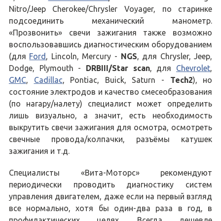
Nitro/Jeep Cherokee/Chrysler Voyager, по старинке
подсоединить механический манометр.
«Прозвонить» свечи зажигания также возможно
воспользовавшись диагностическим оборудованием
(для
Ford
, Lincoln, Mercury -
NGS
, для Chrysler, Jeep,
Dodge, Plymouth -
DRBIII/Star scan
, для
Chevrolet
,
GMC
,
Cadillac
, Pontiac, Buick, Saturn -
Tech2
), но
состояние электродов и качество смесеобразования
(по нагару/налету) специалист может определить
лишь визуально, а значит, есть необходимость
выкрутить свечи зажигания для осмотра, осмотреть
свечные провода/колпачки, разъёмы катушек
зажигания и т.д.
Специалисты «Вита-Моторс» рекомендуют
периодически проводить диагностику систем
управления двигателем, даже если на первый взгляд
все нормально, хотя бы один-два раза в год, в
профилактических целях. Всегда дешевле