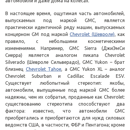
автомобили и даже дома на колесах.
В настоящее время, ощутимая часть автомобилей,
выпускаемых под маркой GMC, является
практически идентичной ряду машин, выпускаемых
концерном GM под маркой
Chevrolet (Шевроле)
, как
правило, с небольшими косметическими
изменениями. Например, GMC Sierra (ДжиЭмСи
Сиерра) является аналогом пикапа Chevrolet
Silverado (Шевроле Сильверадо), GMC Yukon – брат
близнец
Chevrolet Tahoe
, а GMC Yukon XL – аналог
Chevrolet Suburban и Cadillac Escalade ESV.
Существует любопытный стереотип: якобы,
автомобили, выпущенные под маркой GMC более
надежны, чем их собратья, проданные как Chevrolet:
существованию стереотипа способствуют два
фактора: известно, что автомобили GMC
приобретались и приобретаются для нужд силовых
ведомств США, в частности, ФБР и Пентагона; кроме