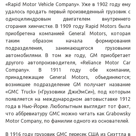
«Rapid Motor Vehicle Company». Уже в 1902 году ему
удалось продать первый произведенный грузовик с
одноцилиндровым двигателем внутреннего
сгорания химчистке. В 1909 году Rapid Motors была
приобретена компанией General Motors, которая
таким образом начала формирования
подразделения, занимающегося грузовыми
автомобилями. В том же году, GM приобретает
другого автопроизводителя, «Reliance Motor Car
Company». В 1911 году обе компании,
принадлежащие General Motors, объединяются;
возникшее подразделение GM получает название
«GMC Truck» («Грузовики ДжиЭмСи»), под которым
появляется на международном автовыставке 1912
года в Нью-Йорке. Любопытным выглядит тот факт,
что аббревиатуру GMC можно читать как Grabowsky
Motor Company, по фамилии одного из основателей.
В 1916 году грузовик GMC пересек США из Сиэттла в