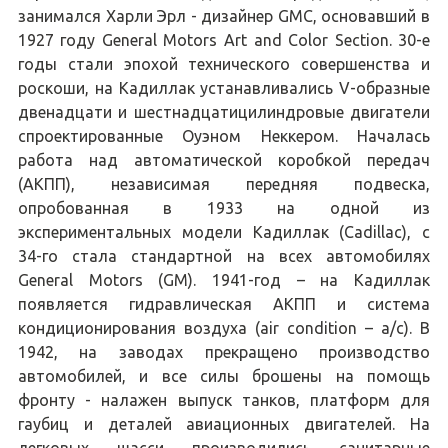
занимался Харли Эрл - дизайнер GMC, основавший в
1927 году General Motors Art and Color Section. 30-е
годы стали эпохой технического совершенства и
роскоши, на Кадиллак устанавливались V-образные
двенадцати и шестнадцатицилиндровые двигатели
спроектированные Оуэном Неккером. Началась
работа над автоматической коробкой передач
(АКПП), независимая передняя подвеска,
опробованная в 1933 на одной из
экспериментальных модели Кадиллак (Cadillac), с
34-го стала стандартной на всех автомобилях
General Motors (GM). 1941-год – на Кадиллак
появляется гидравлическая АКПП и система
кондиционирования воздуха (air condition – a/c). В
1942, на заводах прекращено производство
автомобилей, и все силы брошены на помощь
фронту - налажен выпуск танков, платформ для
гаубиц и деталей авиационных двигателей. На