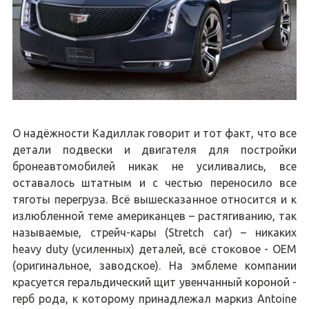
О надёжности Кадиллак говорит и тот факт, что все
детали подвески и двигателя для постройки
бронеавтомобилей никак не усиливались, все
оставалось штатным и с честью переносило все
тяготы перегруза. Всё вышесказанное относится и к
излюбленной теме американцев – растягиванию, так
называемые, стрейч-кары (Stretch car) – никаких
heavy duty (усиленных) деталей, всё стоковое - OEM
(оригинальное, заводское). На эмблеме компании
красуется геральдический щит увенчанный короной -
герб рода, к которому принадлежал маркиз Antoine