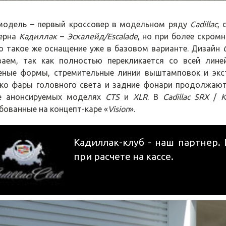
модель – первый кроссовер в модельном ряду
Cadillac
,
ерна
Кадиллак
–
Эскалейд/Escalade
, но при более скром
о такое же оснащение уже в базовом варианте. Дизайн
ваем, так как полностью перекликается со всей лин
еные формы, стремительные линии выштамповок и экс
ко фары головного света и задние фонари продолжаю
е анонсируемых моделях
CTS
и
XLR
. В
Cadillac SRX
/
К
бованные на концепт-каре «
Vision
».
Кадиллак-клуб - наш партнер.
при расчете на кассе.