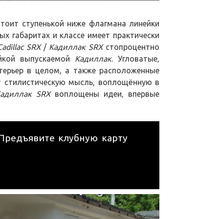
 стоит ступенькой ниже флагмана линейки
ных габаритах и классе имеет практически
Cadillac SRX
/
Кадиллак SRX
стопроцентно
ейкой выпускаемой
Кадиллак
. Угловатые,
терьер в целом, а также расположенные
т стилистическую мысль, воплощённую в
адиллак SRX
воплощены идеи, впервые
 Предъявите клубную карту