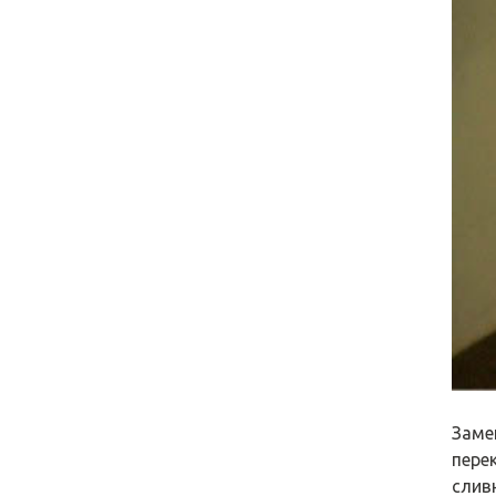
Заме
пере
слив