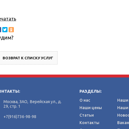
ечатать
удим?
ВОЗВРАТ К СПИСКУ УСЛУГ
ОНТАКТЫ:
РАЗДЕЛЫ:
О нас
Наши 
Москва, ЗАО, Верейская ул., д.
29, стр. 1
Наши цены
Наши
Статьи
Ново
+7(916)736-98-98
Контакты
Вака