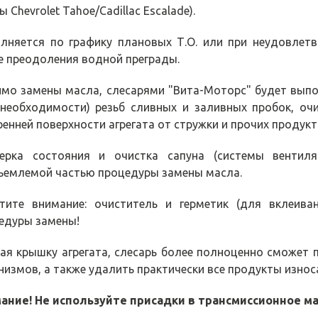
 Chevrolet Tahoe/Cadillac Escalade).
лняется по графику плановых Т.О. или при неудовлетв
е преодоления водной преграды.
мо замены масла, слесарями "Вита-Моторс" будет выпол
 необходимости) резьб сливных и заливных пробок, очи
ренней поверхности агрегата от стружки и прочих продукт
ерка состояния и очистка сапуна (системы вентиля
ъемлемой частью процедуры замены масла.
тите внимание: очиститель и герметик (для вклеив
едуры замены!
ая крышку агрегата, слесарь более полноценно сможет 
низмов, а также удалить практически все продукты износ
ание! Не используйте присадки в трансмиссионное м