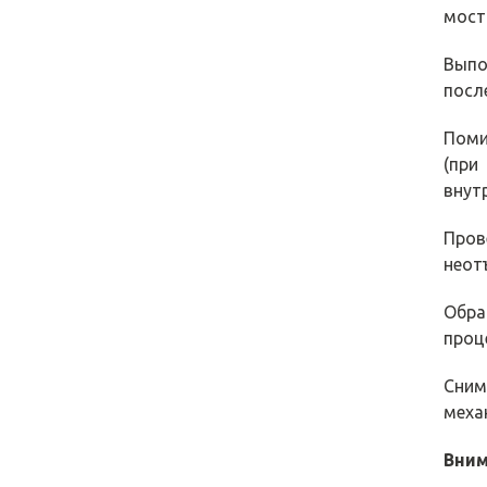
мосты
Выпо
посл
Поми
(при
внут
Пров
неот
Обра
проц
Сним
меха
Вним