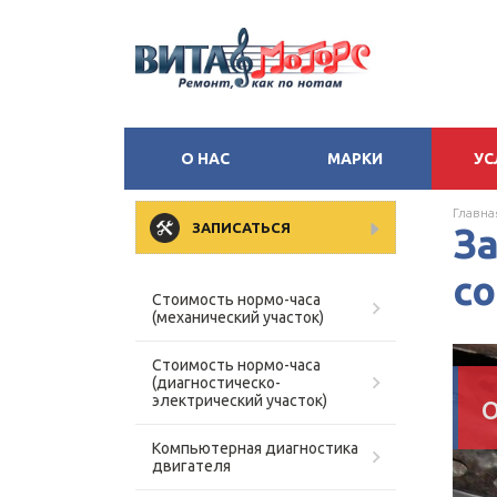
О НАС
МАРКИ
УС
Главна
ЗАПИСАТЬСЯ
З
со
Стоимость нормо-часа
(механический участок)
Стоимость нормо-часа
(диагностическо-
электрический участок)
Компьютерная диагностика
двигателя