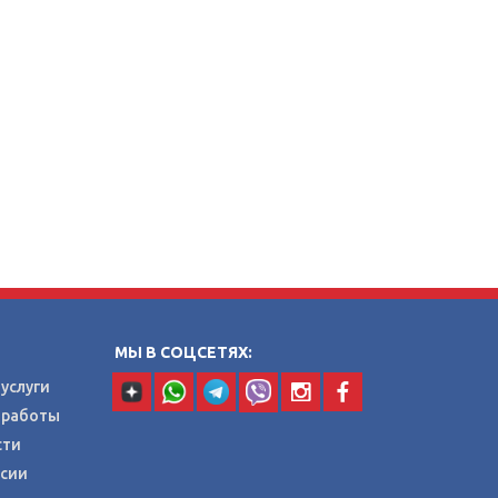
МЫ В СОЦСЕТЯХ:
услуги
 работы
сти
нсии