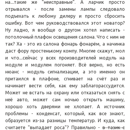
на....такие же "неисправные". А ларчик просто
отрывался - после замены лампы следовало
подъехать к любому дилеру и просто сбросить
ошибку. Вот чем руководствовался этот новатор?
Ну ладно, я вообще о другом хотел написать -
потолочный плафон освещения салона. Что с ним не
так? Ха - это из салона фонарь фонарём, а начинка
даст фору простенькому компу. Многие скажут, мол
и что....сейчас у всех производителей модуль на
модуле и модулем погоняет. Всё верно, но есть
нюанс - модуль сигнализации, а это именно он
притаился в плафоне, сгнивает на счёт раз и
начинает вести себя, как ему заблагорассудится.
Может не встать на охрану или отказаться снять с
неё авто, может сам ночью открыть машину,
хорошо хоть дверями не хлопает. А источник
проблемы - конденсат, который, как все знают,
образуется из-за разницы температур. И куда, как
считаете "выпадает роса"? Правильно -
в тазик с