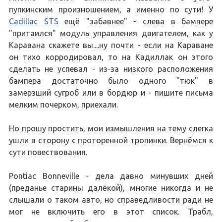
пупкинским произношением, а именно по сути! У
Cadillac STS
ещё "забавнее" - слева в бампере
"притаился" модуль управления двигателем, как у
Каравана скажете вы....ну почти - если на Караване
он тихо корродировал, то на Кадиллак он этого
сделать не успевал - из-за низкого расположения
бампера достаточно было одного "тюк" в
замерзший сугроб или в бордюр и - пишите письма
мелким почерком, приехали.
Но прошу простить, мои измышления на тему слегка
ушли в сторону с проторенной тропинки. Вернёмся к
сути повествования.
Pontiac Bonneville - дела давно минувших дней
(преданье старины далёкой), многие никогда и не
слышали о таком авто, но справедливости ради не
мог не включить его в этот список. Трабл,