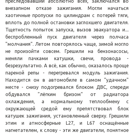
преследовавший абсолютно всех, заключался во
внезапном отказе зажигания. Могли начаться
хаотичные пропуски по цилиндрам с потерей тяги,
вплоть до полной остановки заглохшего двигателя.
Тщетность попыток запуска, вызов эвакуатора и....
беспроблемный пуск двигателя через полчаса
"молчания". Летом повторялось чаще, зимой могло
не произойти совсем. Грешили на бензонасосы,
меняли пачками катушки, свечи, провода -
безрезультатно. А всё, как обычно, оказалось проще
пареной репы - перегревался модуль зажигания.
Находится он в автомобиле в самом "удачном"
месте - снизу подогревался блоком ДВС, спереди
обдувался "лёгким бризом" от радиатора
охлаждения, а нормальному теплообмену с
окружающей средой ему препятствовал блок
катушек зажигания, установленный сверху. Грешили
этим и атмосферные L27, и L67 оснащённые
нагнетателем, к слову - эти же двигатели, понятное