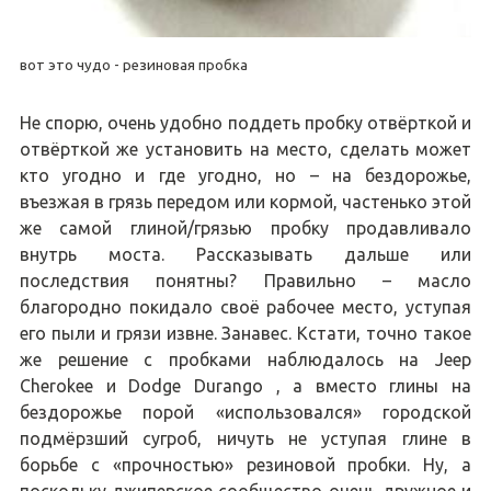
вот это чудо - резиновая пробка
Не спорю, очень удобно поддеть пробку отвёрткой и
отвёрткой же установить на место, сделать может
кто угодно и где угодно, но – на бездорожье,
въезжая в грязь передом или кормой, частенько этой
же самой глиной/грязью пробку продавливало
внутрь моста. Рассказывать дальше или
последствия понятны? Правильно – масло
благородно покидало своё рабочее место, уступая
его пыли и грязи извне. Занавес. Кстати, точно такое
же решение с пробками наблюдалось на Jeep
Cherokee и Dodge Durango , а вместо глины на
бездорожье порой «использовался» городской
подмёрзший сугроб, ничуть не уступая глине в
борьбе с «прочностью» резиновой пробки. Ну, а
поскольку джиперское сообщество очень дружное и