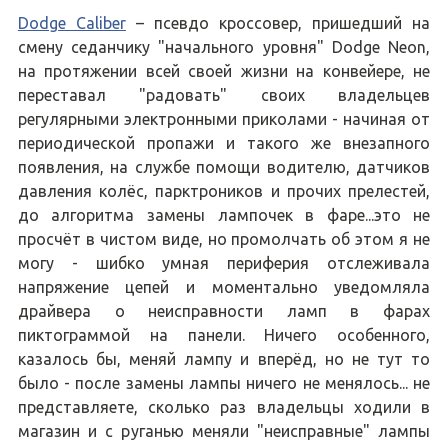
Dodge Caliber
– псевдо кроссовер, пришедший на
смену седанчику "начального уровня" Dodge Neon,
на протяжении всей своей жизни на конвейере, не
переставал "радовать" своих владельцев
регулярными электронными приколами - начиная от
периодической пропажи и такого же внезапного
появления, на службе помощи водителю, датчиков
давления колёс, парктроников и прочих прелестей,
до алгоритма замены лампочек в фаре...это не
просчёт в чистом виде, но промолчать об этом я не
могу - шибко умная периферия отслеживала
напряжение цепей и моментально уведомляла
драйвера о неисправности ламп в фарах
пиктограммой на панели. Ничего особенного,
казалось бы, меняй лампу и вперёд, но не тут то
было - после замены лампы ничего не менялось... не
представляете, сколько раз владельцы ходили в
магазин и с руганью меняли "неисправные" лампы