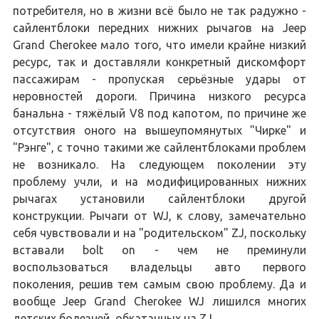
потребителя, но в жизни всё было не так радужно -
сайлентблоки передних нижних рычагов на Jeep
Grand Cherokee мало того, что имели крайне низкий
ресурс, так и доставляли конкретный дискомфорт
пассажирам - пропуская серьёзные удары от
неровностей дороги. Причина низкого ресурса
банальна - тяжёлый V8 под капотом, по причине же
отсутствия оного на вышеупомянутых "Чирке" и
"Рэнге", с точно такими же сайлентблоками проблем
не возникало. На следующем поколении эту
проблему учли, и на модифицированных нижних
рычагах установили сайлентблоки другой
конструкции. Рычаги от WJ, к слову, замечательно
себя чувствовали и на "родительском" ZJ, поскольку
вставали bolt on - чем не преминули
воспользоваться владельцы авто первого
поколения, решив тем самым свою проблему. Да и
вообще Jeep Grand Cherokee WJ лишился многих
детских болезней, обкатанных на ZJ.