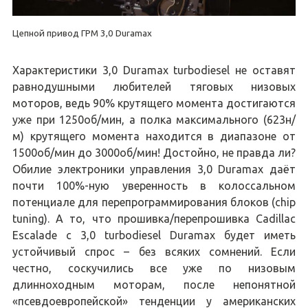
Цепной привод ГРМ 3,0 Duramax
Характеристики 3,0 Duramax turbodiesel не оставят
равнодушными любителей тяговых низовых
моторов, ведь 90% крутящего момента достигаются
уже при 1250об/мин, а полка максимального (623н/
м) крутящего момента находится в диапазоне от
1500об/мин до 3000об/мин! Достойно, не правда ли?
Обилие электроники управления 3,0 Duramax даёт
почти 100%-ную уверенность в колоссальном
потенциале для перепрограммирования блоков (chip
tuning). А то, что прошивка/перепрошивка Cadillac
Escalade с 3,0 turbodiesel Duramax будет иметь
устойчивый спрос – без всяких сомнений. Если
честно, соскучились все уже по низовым
длинноходным моторам, после непонятной
«псевдоевропейской» тенденции у американских