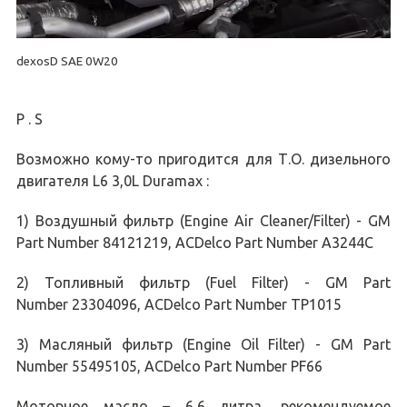
dexosD SAE 0W20
P . S
Возможно кому-то пригодится для Т.О. дизельного
двигателя L6 3,0L Duramax :
1) Воздушный фильтр (Engine Air Cleaner/Filter) - GM
Part Number 84121219, ACDelco Part Number A3244C
2) Топливный фильтр (Fuel Filter) - GM Part
Number 23304096, ACDelco Part Number TP1015
3) Масляный фильтр (Engine Oil Filter) - GM Part
Number 55495105, ACDelco Part Number PF66
Моторное масло – 6,6 литра, рекомендуемое