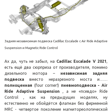
Задняя независимая подвеска Cadillac Escalade с Air Ride Adaptive
Suspension и Magnetic Ride Control
Ах да, чуть не забыл, на
Cadillac Escalade V 2021
,
есть ещё два сюрприза от производителя, помимо
дизельного мотора –
независимая задняя
подвеска
вместо неразрезного моста и……
полноценная
(four corner!)
пневмоподвеска
- Air
Ride Adaptive Suspension
, а не «псевдо» Ride
Control , как на предыдущих моделях, ну
естественно не обойдётся флагман без фирменной
MRC - четвертое поколение магнитореологической