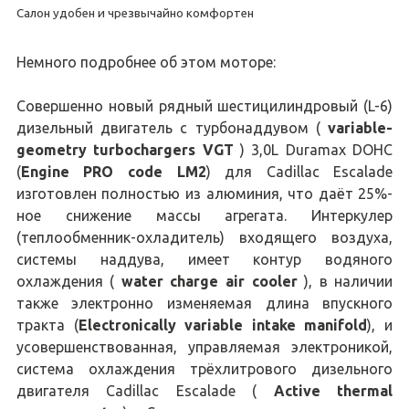
Салон удобен и чрезвычайно комфортен
Немного подробнее об этом моторе:
Совершенно новый рядный шестицилиндровый (L-6)
дизельный двигатель с турбонаддувом (
variable-
geometry turbochargers VGT
) 3,0L Duramax DOHC
(
Engine PRO code LM2
) для Cadillac Escalade
изготовлен полностью из алюминия, что даёт 25%-
ное снижение массы агрегата. Интеркулер
(теплообменник-охладитель) входящего воздуха,
системы наддува, имеет контур водяного
охлаждения (
water charge air cooler
), в наличии
также электронно изменяемая длина впускного
тракта (
Electronically variable intake manifold
), и
усовершенствованная, управляемая электроникой,
система охлаждения трёхлитрового дизельного
двигателя Cadillac Escalade (
Active thermal