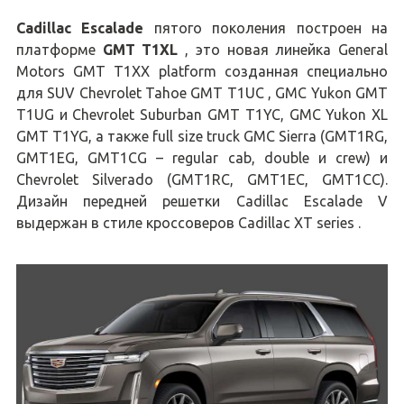
Cadillac Escalade
пятого поколения построен на
платформе
GMT T1XL
, это новая линейка General
Motors GMT T1XX platform созданная специально
для SUV Chevrolet Tahoe GMT T1UC , GMC Yukon GMT
T1UG и Chevrolet Suburban GMT T1YC, GMC Yukon XL
GMT T1YG, а также full size truck GMC Sierra (GMT1RG,
GMT1EG, GMT1CG – regular cab, double и crew) и
Chevrolet Silverado (GMT1RC, GMT1EC, GMT1CC).
Дизайн передней решетки Cadillac Escalade V
выдержан в стиле кроссоверов Cadillac XT series .