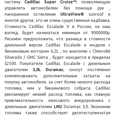
систему
Cadillac Super Cruise™
, позволяющую
управлять автомобилем без помощи рук ,
панорамное остекление
UltraView®
sunroof и
многое другое, это не очень существенная надбавка.
Стоимость Cadillac Escalade V в России, на наш
взгляд, будет начинаться минимум от 9000000р.
Рискнём предположить, что разница в стоимости
дизельной версии Cadillac Escalade и модели с
бензиновым мотором 6,2L , по аналогии с Chevrolet
Silverado / GMC Sierra , будет находится в пределах
$2500. Покупатели Cadillac Escalade с дизельным
двигателем
3,0L Duramax
, смогут постепенно
компенсировать дополнительные затраты на
покупку автомобиля, за счет более низкого расхода
топлива, чем у бензинового собрата. Cadillac
рекламирует низкий расход топлива, как главную
привлекательность люксового внедорожника с
дизельным двигателем
LM2
Duramax 3,0. Экономии
топлива также способствует десятиступенчатая