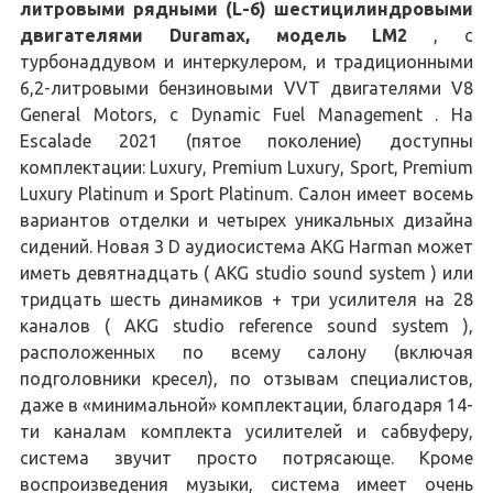
литровыми рядными (L-6) шестицилиндровыми
двигателями Duramax, модель LM2
, с
турбонаддувом и интеркулером, и традиционными
6,2-литровыми бензиновыми VVT двигателями V8
General Motors, с Dynamic Fuel Management . На
Escalade 2021 (пятое поколение) доступны
комплектации: Luxury, Premium Luxury, Sport, Premium
Luxury Platinum и Sport Platinum. Салон имеет восемь
вариантов отделки и четырех уникальных дизайна
сидений. Новая 3 D аудиосистема AKG Harman может
иметь девятнадцать ( AKG studio sound system ) или
тридцать шесть динамиков + три усилителя на 28
каналов ( AKG studio reference sound system ),
расположенных по всему салону (включая
подголовники кресел), по отзывам специалистов,
даже в «минимальной» комплектации, благодаря 14-
ти каналам комплекта усилителей и сабвуферу,
система звучит просто потрясающе. Кроме
воспроизведения музыки, система имеет очень