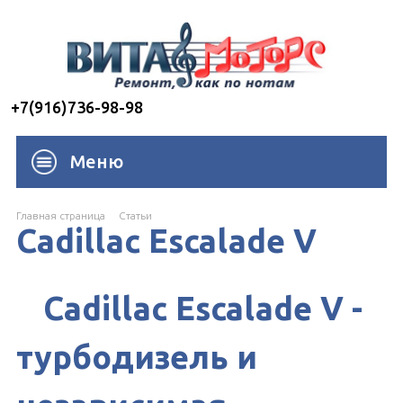
+7(916)736-98-98
Меню
Главная страница
Cтатьи
Cadillac Escalade V
Cadillac Escalade V -
турбодизель и