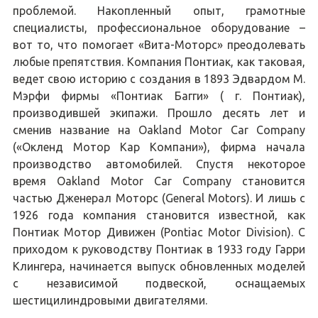
проблемой. Накопленный опыт, грамотные
специалисты, профессиональное оборудование –
вот то, что помогает «Вита-Моторс» преодолевать
любые препятствия. Компания Понтиак, как таковая,
ведет свою историю с создания в 1893 Эдвардом М.
Мэрфи фирмы «Понтиак Багги» ( г. Понтиак),
производившей экипажи. Прошло десять лет и
сменив название на Oakland Motor Car Company
(«Окленд Мотор Кар Компани»), фирма начала
производство автомобилей. Спустя некоторое
время Oakland Motor Car Company становится
частью Дженерал Моторс (General Motors). И лишь с
1926 года компания становится известной, как
Понтиак Мотор Дивижен (Pontiac Motor Division). С
приходом к руководству Понтиак в 1933 году Гарри
Клингера, начинается выпуск обновленных моделей
с независимой подвеской, оснащаемых
шестицилиндровыми двигателями.