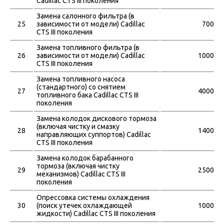
Cadillac CTS III поколения
Замена салонного фильтра (в
25
зависимости от модели) Cadillac
700
CTS III поколения
Замена топливного фильтра (в
26
зависимости от модели) Cadillac
1000
CTS III поколения
Замена топливного насоса
(стандартного) со снятием
27
4000
топливного бака Cadillac CTS III
поколения
Замена колодок дискового тормоза
(включая чистку и смазку
28
1400
направляющих суппортов) Cadillac
CTS III поколения
Замена колодок барабанного
тормоза (включая чистку
29
2500
механизмов) Cadillac CTS III
поколения
Опрессовка системы охлаждения
30
(поиск утечек охлаждающей
1000
жидкости) Cadillac CTS III поколения