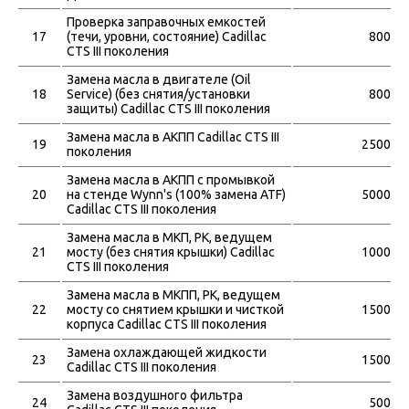
Проверка заправочных емкостей
17
(течи, уровни, состояние) Cadillac
800
CTS III поколения
Замена масла в двигателе (Oil
18
Service) (без снятия/установки
800
защиты) Cadillac CTS III поколения
Замена масла в АКПП Cadillac CTS III
19
2500
поколения
Замена масла в АКПП с промывкой
20
на стенде Wynn's (100% замена ATF)
5000
Cadillac CTS III поколения
Замена масла в МКП, РК, ведущем
21
мосту (без снятия крышки) Cadillac
1000
CTS III поколения
Замена масла в МКПП, РК, ведущем
22
мосту со снятием крышки и чисткой
1500
корпуса Cadillac CTS III поколения
Замена охлаждающей жидкости
23
1500
Cadillac CTS III поколения
Замена воздушного фильтра
24
500