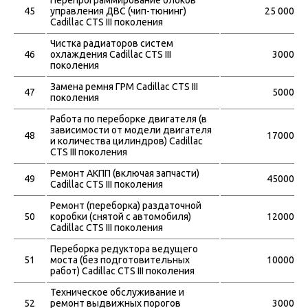
45
управления ДВС (чип-тюнинг)
25 000
Cadillac CTS III поколения
Чистка радиаторов систем
46
охлаждения Cadillac CTS III
3000
поколения
Замена ремня ГРМ Cadillac CTS III
47
5000
поколения
Работа по переборке двигателя (в
зависимости от модели двигателя
48
17000
и количества цилиндров) Cadillac
CTS III поколения
Ремонт АКПП (включая запчасти)
49
45000
Cadillac CTS III поколения
Ремонт (переборка) раздаточной
50
коробки (снятой с автомобиля)
12000
Cadillac CTS III поколения
Переборка редуктора ведущего
51
моста (без подготовительных
10000
работ) Cadillac CTS III поколения
Техническое обслуживание и
52
ремонт выдвижных порогов
3000