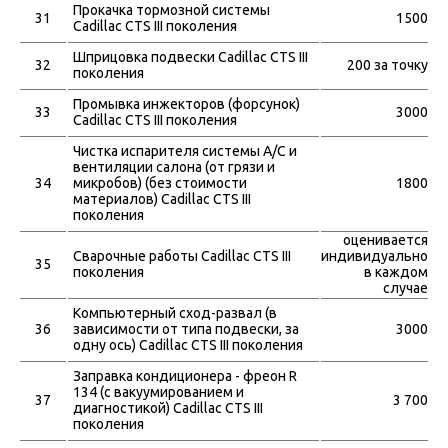
Прокачка тормозной системы
31
1500
Cadillac CTS III поколения
Шприцовка подвески Cadillac CTS III
32
200 за точку
поколения
Промывка инжекторов (форсунок)
33
3000
Cadillac CTS III поколения
Чистка испарителя системы A/C и
вентиляции салона (от грязи и
34
микробов) (без стоимости
1800
материалов) Cadillac CTS III
поколения
оценивается
Сварочные работы Cadillac CTS III
индивидуально
35
поколения
в каждом
случае
Компьютерный сход-развал (в
36
зависимости от типа подвески, за
3000
одну ось) Cadillac CTS III поколения
Заправка кондиционера - фреон R
134 (с вакуумированием и
37
3 700
диагностикой) Cadillac CTS III
поколения