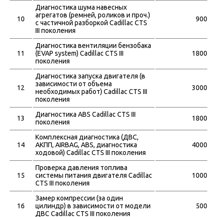
Диагностика шума навесных
агрегатов (ремней, роликов и проч.)
10
900
с частичной разборкой Cadillac CTS
III поколения
Диагностика вентиляции бензобака
11
(EVAP system) Cadillac CTS III
1800
поколения
Диагностика запуска двигателя (в
зависимости от объема
12
3000
необходимых работ) Cadillac CTS III
поколения
Диагностика ABS Cadillac CTS III
13
1800
поколения
Комплексная диагностика (ДВС,
14
АКПП, АIRBAG, ABS, диагностика
4000
ходовой) Cadillac CTS III поколения
Проверка давления топлива
15
системы питания двигателя Cadillac
1000
CTS III поколения
Замер компрессии (за один
16
цилиндр) в зависимости от модели
500
ДВС Cadillac CTS III поколения