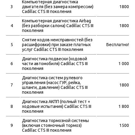
Компьютерная диагностика
3
двигателя (без замера компрессии)
1800
Cadillac CTS III поколения
Компьютерная диагностика Airbag
4
(без разборки салона) Cadillac CTS III
1800
поколения
Снятие кодов неисправностей (без
5
расшифровки) при заказе платных
Бесплатно!
услуг Cadillac CTS III поколения
Диагностика подвески (ходовой
6
части автомобиля) Cadillac CTS III
1 000
поколения
Диагностика систем рулевого
управления (насос ГУР, рейка,
7
1800
шланги, давление) Cadillac CTS III
поколения
Диагностика АКПП (полный тест +
8
ходовые испытания) Cadillac CTS III
1 800
поколения
Диагностика тормозной системы
9
(включая стояночный тормоз)
1500
Cadillac CTS III поколения