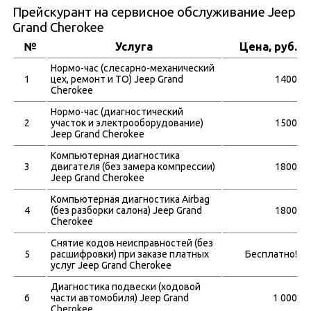
Прейскурант на сервисное обслуживание Jeep
Grand Cherokee
№
Услуга
Цена, руб.
Нормо-час (слесарно-механический
1
цех, ремонт и ТО) Jeep Grand
1400
Cherokee
Нормо-час (диагностический
2
участок и электрооборудование)
1500
Jeep Grand Cherokee
Компьютерная диагностика
3
двигателя (без замера компрессии)
1800
Jeep Grand Cherokee
Компьютерная диагностика Airbag
4
(без разборки салона) Jeep Grand
1800
Cherokee
Снятие кодов неисправностей (без
5
расшифровки) при заказе платных
Бесплатно!
услуг Jeep Grand Cherokee
Диагностика подвески (ходовой
6
части автомобиля) Jeep Grand
1 000
Cherokee