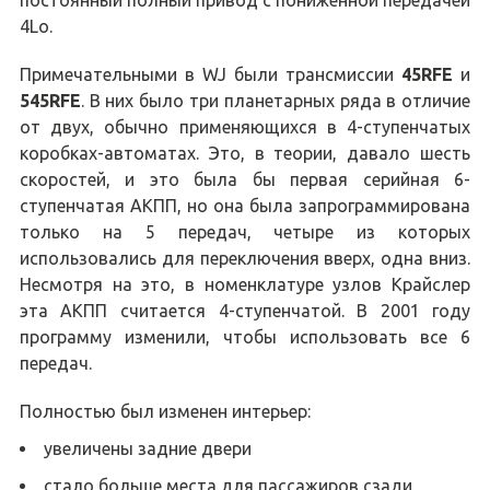
постоянный полный привод с пониженной передачей
4Lo.
Примечательными в WJ были трансмиссии
45RFE
и
545RFE
. В них было три планетарных ряда в отличие
от двух, обычно применяющихся в 4-ступенчатых
коробках-автоматах. Это, в теории, давало шесть
скоростей, и это была бы первая серийная 6-
ступенчатая АКПП, но она была запрограммирована
только на 5 передач, четыре из которых
использовались для переключения вверх, одна вниз.
Несмотря на это, в номенклатуре узлов Крайслер
эта АКПП считается 4-ступенчатой. В 2001 году
программу изменили, чтобы использовать все 6
передач.
Полностью был изменен интерьер:
увеличены задние двери
стало больше места для пассажиров сзади