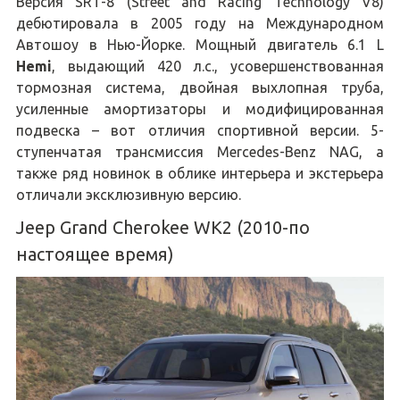
Версия SRT-8 (Street and Racing Technology V8)
дебютировала в 2005 году на Международном
Автошоу в Нью-Йорке. Мощный двигатель 6.1 L
Hemi
, выдающий 420 л.с., усовершенствованная
тормозная система, двойная выхлопная труба,
усиленные амортизаторы и модифицированная
подвеска – вот отличия спортивной версии. 5-
ступенчатая трансмиссия Mercedes-Benz NAG, а
также ряд новинок в облике интерьера и экстерьера
отличали эксклюзивную версию.
Jeep Grand Cherokee WK2 (2010-по
настоящее время)