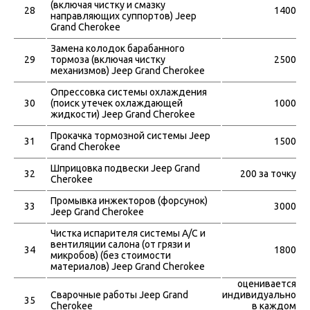
(включая чистку и смазку
28
1400
направляющих суппортов) Jeep
Grand Cherokee
Замена колодок барабанного
29
тормоза (включая чистку
2500
механизмов) Jeep Grand Cherokee
Опрессовка системы охлаждения
30
(поиск утечек охлаждающей
1000
жидкости) Jeep Grand Cherokee
Прокачка тормозной системы Jeep
31
1500
Grand Cherokee
Шприцовка подвески Jeep Grand
32
200 за точку
Cherokee
Промывка инжекторов (форсунок)
33
3000
Jeep Grand Cherokee
Чистка испарителя системы A/C и
вентиляции салона (от грязи и
34
1800
микробов) (без стоимости
материалов) Jeep Grand Cherokee
оценивается
Сварочные работы Jeep Grand
индивидуально
35
Cherokee
в каждом