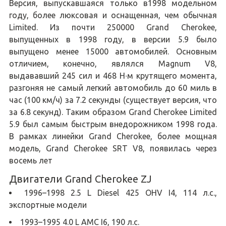
Версия, выпускавшаяся только в1998 модельном
году, более люксовая и оснащенная, чем обычная
Limited. Из почти 250000 Grand Cherokee,
выпущенных в 1998 году, в версии 5.9 было
выпущено менее 15000 автомобилей. Основным
отличием, конечно, являлся Magnum V8,
выдававший 245 сил и 468 Н∙м крутящего момента,
разгоняя не самый легкий автомобиль до 60 миль в
час (100 км/ч) за 7.2 секунды (существует версия, что
за 6.8 секунд). Таким образом Grand Cherokee Limited
5.9 был самым быстрым внедорожником 1998 года.
В рамках линейки Grand Cherokee, более мощная
модель, Grand Cherokee SRT V8, появилась через
восемь лет
Двигатели Grand Cherokee ZJ
1996–1998 2.5 L Diesel 425 OHV I4, 114 л.с.,
экспортные модели
1993–1995 4.0 L AMC I6, 190 л.с.