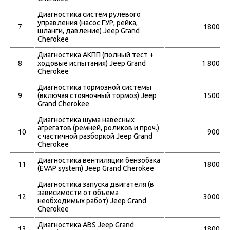
Диагностика систем рулевого
управления (насос ГУР, рейка,
7
1800
шланги, давление) Jeep Grand
Cherokee
Диагностика АКПП (полный тест +
8
ходовые испытания) Jeep Grand
1 800
Cherokee
Диагностика тормозной системы
9
(включая стояночный тормоз) Jeep
1500
Grand Cherokee
Диагностика шума навесных
агрегатов (ремней, роликов и проч.)
10
900
с частичной разборкой Jeep Grand
Cherokee
Диагностика вентиляции бензобака
11
1800
(EVAP system) Jeep Grand Cherokee
Диагностика запуска двигателя (в
зависимости от объема
12
3000
необходимых работ) Jeep Grand
Cherokee
Диагностика ABS Jeep Grand
13
1800