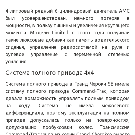
4-литровый рядный 6-цилиндровый двигатель AMC
был усовершенствован, немного потеряв в
мощности, в пользу тишины и увеличения крутящего
момента. Модели Limited с этого года получили
такие люксовые добавки как память водительского
сиденья, управление радиосистемой на руле и
рулевое управление с переменной степенью
усиления.
Система полного привода 4x4
Система полного привода в Гранд Чероки SE имела
систему полного привода Command-Trac, которая
давала возможность управлять полным приводом
на ходу. Система не имела межосевого
дифференциала, поэтому эксплуатация на полном
приводе допускалась только на поверхностях,
допускавших пробуксовки колес. Трансмиссия
Command-Trac ушла из серии Grand Cherokee вместе