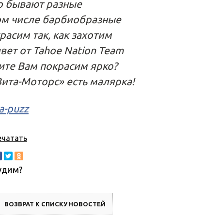
о бывают разные
ом числе барбиобразные
расим так, как захотим
вет от Tahoe Nation Team
ите Вам покрасим ярко?
Вита-Моторс» есть малярка!
a-puzz
ечатать
удим?
ВОЗВРАТ К СПИСКУ НОВОСТЕЙ