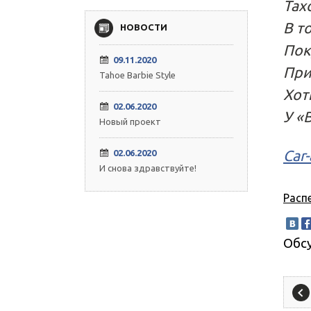
Тах
В т
НОВОСТИ
Пок
09.11.2020
При
Tahoe Barbie Style
Хот
02.06.2020
У «
Новый проект
Car-
02.06.2020
И снова здравствуйте!
Расп
Обс