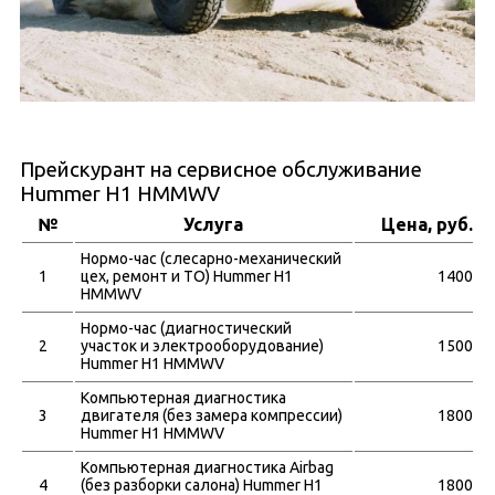
Прейскурант на сервисное обслуживание
Hummer H1 HMMWV
№
Услуга
Цена, руб.
Нормо-час (слесарно-механический
1
цех, ремонт и ТО) Hummer H1
1400
HMMWV
Нормо-час (диагностический
2
участок и электрооборудование)
1500
Hummer H1 HMMWV
Компьютерная диагностика
3
двигателя (без замера компрессии)
1800
Hummer H1 HMMWV
Компьютерная диагностика Airbag
4
(без разборки салона) Hummer H1
1800