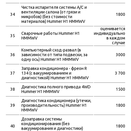
Чистка испарителя системы A/C и
вентиляции салона (от грязи и
34
1800
микробов) (без стоимости
материалов) Hummer H1 HMMWV
оценивается
Сварочные работы Hummer H1
индивидуально
35
HMMWV
в каждом
случае
Компьютерный сход-развал (в
36
зависимости от типа подвески, за
3000
одну ось) Hummer H1 HMMWV
Заправка кондиционера - фреон R
37
134 (с вакуумированием и
3 700
диагностикой) Hummer H1 HMMWV
Диагностика полного привода 4WD
38
1500
Hummer H1 HMMWV
Диагностика кондиционера (утечки,
39
производительность) Hummer H1
1800
HMMWV
Дозаправка системы
кондиционирования (без
40
1800
вакуумирования и диагностики)