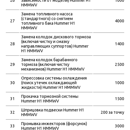
26
зависимости от модели) Hummer H1
1000
HMMWV
Замена топливного насоса
(стандартного) со снятием
27
4000
топливного бака Hummer H1
HMMWV
Замена колодок дискового тормоза
(включая чистку и смазку
28
1400
направляющих суппортов) Hummer
H1 HMMWV
Замена колодок барабанного
29
тормоза (включая чистку
2500
механизмов) Hummer H1 HMMWV
Опрессовка системы охлаждения
30
(поиск утечек охлаждающей
1000
жидкости) Hummer H1 HMMWV
Прокачка тормозной системы
31
1500
Hummer H1 HMMWV
Шприцовка подвески Hummer H1
32
200 за точку
HMMWV
Промывка инжекторов (форсунок)
33
3000
Hummer H1 HMMWV