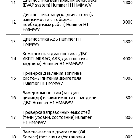
Диагностика вентиляции бензобака
11
1800
(EVAP system) Hummer H1 HMMWV
Диагностика запуска двигателя (в
зависимости от объема
12
3000
необходимых работ) Hummer H1
HMMWV
Диагностика ABS Hummer H1
13
1800
HMMWV
Комплексная диагностика (ДВС,
14
АКПП, АIRBAG, ABS, диагностика
4000
ходовой) Hummer H1 HMMWV
Проверка давления топлива
15
системы питания двигателя
1000
Hummer H1 HMMWV
Замер компрессии (за один
16
цилиндр) в зависимости от модели
500
ДВС Hummer H1 HMMWV
Проверка заправочных емкостей
17
(течи, уровни, состояние) Hummer
800
H1 HMMWV
Замена масла в двигателе (Oil
18
Service) (без снятия/установки
800