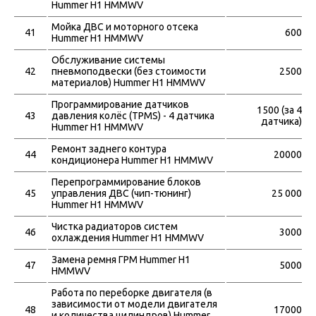
Hummer H1 HMMWV
Мойка ДВС и моторного отсека
41
600
Hummer H1 HMMWV
Обслуживание системы
42
пневмоподвески (без стоимости
2500
материалов) Hummer H1 HMMWV
Программирование датчиков
1500 (за 4
43
давления колёс (TPMS) - 4 датчика
датчика)
Hummer H1 HMMWV
Ремонт заднего контура
44
20000
кондиционера Hummer H1 HMMWV
Перепрограммирование блоков
45
управления ДВС (чип-тюнинг)
25 000
Hummer H1 HMMWV
Чистка радиаторов систем
46
3000
охлаждения Hummer H1 HMMWV
Замена ремня ГРМ Hummer H1
47
5000
HMMWV
Работа по переборке двигателя (в
зависимости от модели двигателя
48
17000
и количества цилиндров) Hummer