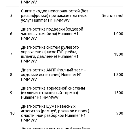
HMMWV
Снятие кодов неисправностей (без
5
расшифровки) при заказе платных
Бесплатно!
услуг Hummer H1 HMMWV
Диагностика подвески (ходовой
6
части автомобиля) Hummer H1
1 000
HMMWV
Диагностика систем рулевого
управления (насос ГУР, рейка,
7
1800
шланги, давление) Hummer H1
HMMWV
Диагностика АКПП (полный тест +
8
ходовые испытания) Hummer H1
1 800
HMMWV
Диагностика тормозной системы
9
(включая стояночный тормоз)
1500
Hummer H1 HMMWV
Диагностика шума навесных
агрегатов (ремней, роликов и проч.)
10
900
с частичной разборкой Hummer H1
HMMWV