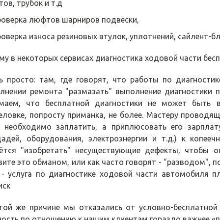
ов, трубок и т.д
оверка люфтов шарниров подвески,
оверка износа резиновых втулок, уплотнений, сайлент-бло
му в некоторых сервисах диагностика ходовой части бесп
ь просто: там, где говорят, что работы по диагности
лнении ремонта "размазать" выполнение диагностики п
маем, что бесплатной диагностики не может быть в
ловке, попросту приманка, не более. Мастеру проводящ
 необходимо заплатить, а приплюсовать его зарплат
адей, оборудования, электроэнергии и т.д.) к копее
ётся "изобретать" несуществующие дефекты, чтобы ок
вите это обманом, или как часто говорят - "разводом", 
 - услуга по диагностике ходовой части автомобиля п
иск
той же причине мы отказались от условно-бесплатной 
ность по отношению к нашим клиентам гораздо важнее «