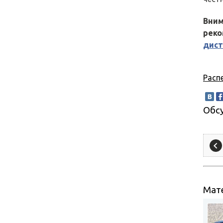
Вни
рек
дист
Расп
Обс
Мате