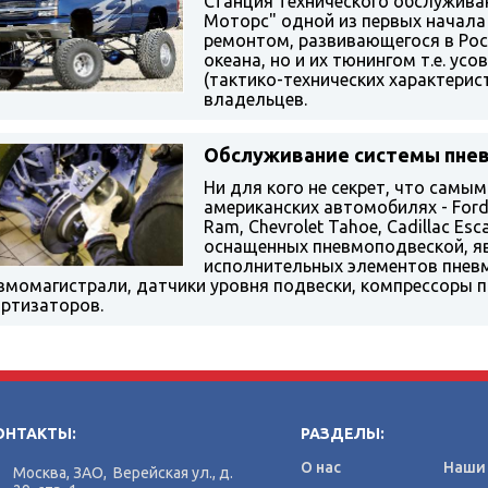
Станция технического обслужива
Моторс" одной из первых начала
ремонтом, развивающегося в Рос
океана, но и их тюнингом т.е. ус
(тактико-технических характерис
владельцев.
Обслуживание системы пне
Ни для кого не секрет, что самы
американских автомобилях - Ford 
Ram, Chevrolet Tahoe, Cadillac Esca
оснащенных пневмоподвеской, яв
исполнительных элементов пнев
вмомагистрали, датчики уровня подвески, компрессоры 
ртизаторов.
ОНТАКТЫ:
РАЗДЕЛЫ:
О нас
Наши 
Москва, ЗАО, Верейская ул., д.