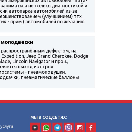
ния американских автомобилей "Вита-
 заниматься не только диагностикой и
сии автопарка автомобилей из-за
овершенствованием (улучшением) ттх
тик - прим.) автомобилей по желанию
вмоподвески
м распространённым дефектом, на
Expedition, Jeep Grand Cherokee, Dodge
lade, Lincoln Navigator и проч.,
ляется выход из строя
мосистемы - пневмоподушки,
подкачки, пневматические баллоны
МЫ В СОЦСЕТЯХ:
услуги