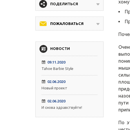
хомут
ПОДЕЛИТЬСЯ
Пр
Пр
ПОЖАЛОВАТЬСЯ
Поче
Очен
НОВОСТИ
выпо
пони
09.11.2020
мыше
Tahoe Barbie Style
силы
площ
02.06.2020
Новый проект
прид
назо
02.06.2020
пути
И снова здравствуйте!
прип
По э
чест