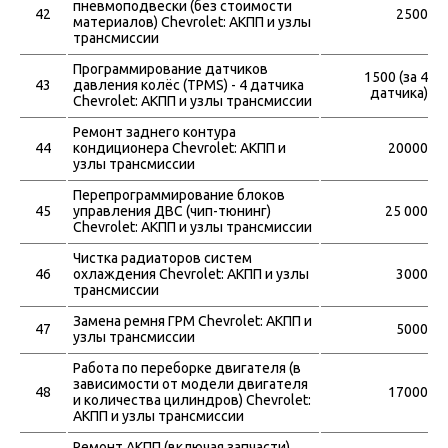
пневмоподвески (без стоимости
42
2500
материалов) Chevrolet: АКПП и узлы
трансмиссии
Программирование датчиков
1500 (за 4
43
давления колёс (TPMS) - 4 датчика
датчика)
Chevrolet: АКПП и узлы трансмиссии
Ремонт заднего контура
44
кондиционера Chevrolet: АКПП и
20000
узлы трансмиссии
Перепрограммирование блоков
45
управления ДВС (чип-тюнинг)
25 000
Chevrolet: АКПП и узлы трансмиссии
Чистка радиаторов систем
46
охлаждения Chevrolet: АКПП и узлы
3000
трансмиссии
Замена ремня ГРМ Chevrolet: АКПП и
47
5000
узлы трансмиссии
Работа по переборке двигателя (в
зависимости от модели двигателя
48
17000
и количества цилиндров) Chevrolet:
АКПП и узлы трансмиссии
Ремонт АКПП (включая запчасти)