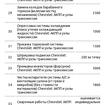
Chevrolet: АКПП и узлы трансмиссии
Замена колодок барабанного
тормоза (включая чистку
29
2500
механизмов) Chevrolet: АКПП и узлы
трансмиссии
Опрессовка системы охлаждения
(поиск утечек охлаждающей
30
1000
жидкости) Chevrolet: АКПП и узлы
трансмиссии
Прокачка тормозной системы
31
1500
Chevrolet: АКПП и узлы трансмиссии
Шприцовка подвески Chevrolet:
32
200 за точку
АКПП и узлы трансмиссии
Промывка инжекторов (форсунок)
33
3000
Chevrolet: АКПП и узлы трансмиссии
Чистка испарителя системы A/C и
вентиляции салона (от грязи и
34
микробов) (без стоимости
1800
материалов) Chevrolet: АКПП и узлы
трансмиссии
оценивается
Сварочные работы Chevrolet: АКПП
индивидуально
35