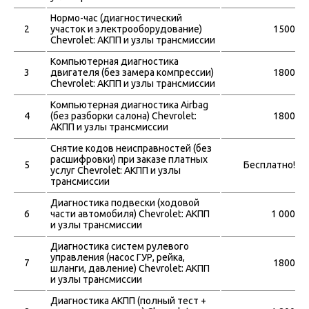
Нормо-час (диагностический
2
участок и электрооборудование)
1500
Chevrolet: АКПП и узлы трансмиссии
Компьютерная диагностика
3
двигателя (без замера компрессии)
1800
Chevrolet: АКПП и узлы трансмиссии
Компьютерная диагностика Airbag
4
(без разборки салона) Chevrolet:
1800
АКПП и узлы трансмиссии
Снятие кодов неисправностей (без
расшифровки) при заказе платных
5
Бесплатно!
услуг Chevrolet: АКПП и узлы
трансмиссии
Диагностика подвески (ходовой
6
части автомобиля) Chevrolet: АКПП
1 000
и узлы трансмиссии
Диагностика систем рулевого
управления (насос ГУР, рейка,
7
1800
шланги, давление) Chevrolet: АКПП
и узлы трансмиссии
Диагностика АКПП (полный тест +