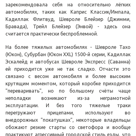
зарекомендовала себя на относительно лёгких
автомобилях, таких как Каприс Классик/Импала,
Кадиллак Флитвуд, Шевроле Блейзер (Джимми,
Бравада), Трейл Блейзер (Энвой) - здесь она
считается практически беспроблемной.
На более тяжелых автомобилях - Шевроле Тахо
(Юкон), Субурбан (Юкон XXL) 1500-й серии, Кадиллак
Эскалейд и автобусах Шевроле Экспресс (Саванна)
ей приходится уже не так сладко. Отчасти это
связано с весом автомобиля и более высоким
крутящим моментом, который коробке приходится
"переваривать", но по большому счёты чаще
неполадки возникают из-за неграмотной
эксплуатации. И без того тяжелые траки
перегружают прицепами, используют во
внедорожных "покатушках", некоторые владельцы
обожают резкие старты со светофора и вообще
практикуют агрессивный городской стиль езды, что