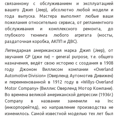
связанному с обслуживанием и эксплуатацией
вашего Джип (Jeep), абсолютно любой модели и
года выпуска. Мастера выполнят любые ваши
пожелания относительно сервиса, от регламентного
обслуживания и комплексного ремонта, до
глубокого тюнинга любого агрегата (мосты,
раздаточная коробка, АКПП и ДВС).
Легендарная американская марка Джип (Jeep), от
звучания GP (джи пи) – general purpose, т.е. общего
назначения, ведёт свою историю с создания в 1908
году Джоном Виллисом компании «Overland
Automotive Division» (Оверленд Аутомотив Дивижен)
и переименованной в 1912 году в «Willys-Overland
Motor Company» (Виллис Оверленд Мотор Компани).
Во времена великой американской депрессии (1936г.)
Company в названии заменили на Inc
(инкорпорейтед), но направление производства не
изменилось. Самой известной моделью тех лет был