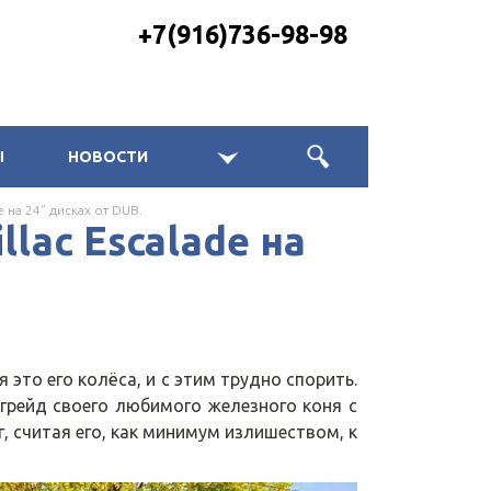
+7(916)736-98-98
Ы
НОВОСТИ
e на 24” дисках от DUB.
llac Escalade на
то его колёса, и с этим трудно спорить.
грейд своего любимого железного коня с
г, считая его, как минимум излишеством, к