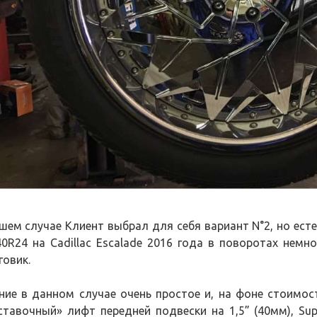
шем случае Клиент выбрал для себя вариант N°2, но есте
40R24 на Cadillac Escalade 2016 года в поворотах нем
говик.
ние в данном случае очень простое и, на фоне стоимос
ставочный» лифт передней подвески на 1,5” (40мм), Supre