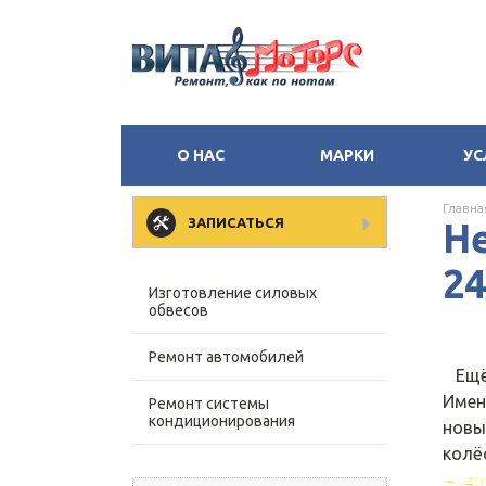
О НАС
МАРКИ
УС
Главна
ЗАПИСАТЬСЯ
Не
24
Изготовление силовых
обвесов
Ремонт автомобилей
Ещё 
Имен
Ремонт системы
кондиционирования
новы
колё