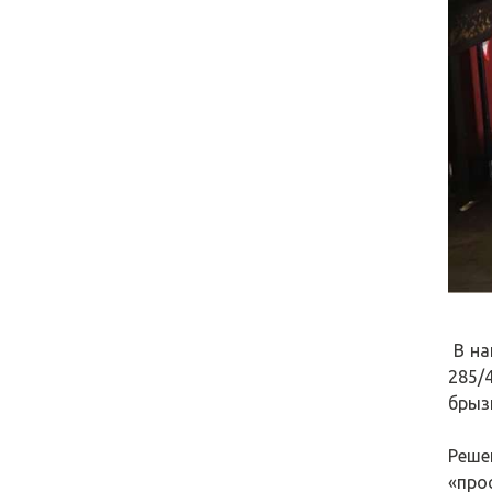
В на
285/
брыз
Реше
«про