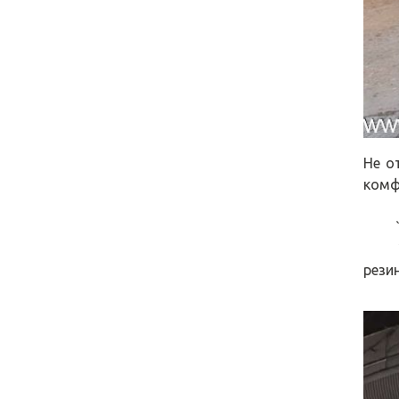
Не о
комф
`1. 
2. В
рези